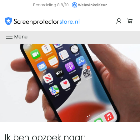
Beoordeling 8.8/10
Screenprotectorstore
Menu
-
De
beste
glazen
screenprotector
Ik ben opzoek naar: