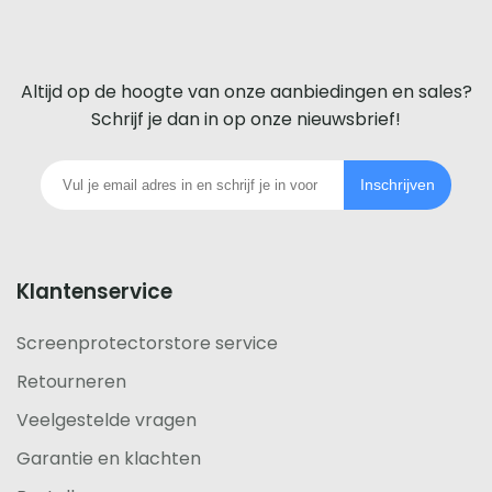
screenprotector
Inmiddels heeft ScreenprotectorStore ook
voor
screenprotectors voor de
iPhone 14
,
iPhone 14 Pro
,
Altijd op de hoogte van onze aanbiedingen en sales?
iPhone 14 Pro Max
, en de
iPhone 14 Plus
.
iedere
Schrijf je dan in op onze nieuwsbrief!
telefoon
Mocht je vragen hebben over onze beschermglazen
Inschrijven
of kun je niet de juiste vinden voor jouw telefoon?
footer
Neem dan even
contact
met ons op!
Klantenservice
Screenprotectorstore service
Retourneren
Veelgestelde vragen
Garantie en klachten