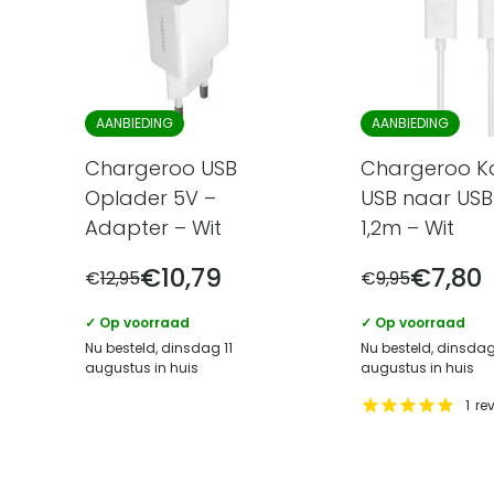
AANBIEDING
AANBIEDING
Chargeroo USB
Chargeroo K
Oplader 5V –
USB naar USB
Adapter – Wit
1,2m – Wit
€
10,79
€
7,80
€
12,95
€
9,95
✓ Op voorraad
✓ Op voorraad
Nu besteld, dinsdag 11
Nu besteld, dinsdag
augustus in huis
augustus in huis
1
re