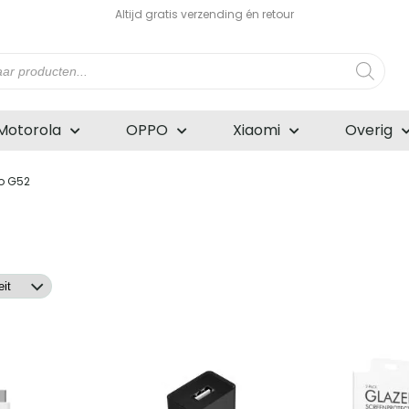
Altijd gratis verzending én retour
n
Motorola
OPPO
Xiaomi
Overig
o G52