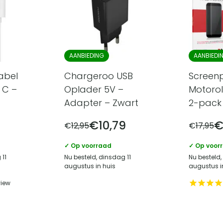
AANBIEDING
AANBIEDI
abel
Chargeroo USB
Screen
 C –
Oplader 5V –
Motoro
Adapter – Zwart
2-pack 
€
10,79
€
12,95
€
17,95
✓ Op voorraad
✓ Op voor
 11
Nu besteld, dinsdag 11
Nu besteld,
augustus in huis
augustus i
view