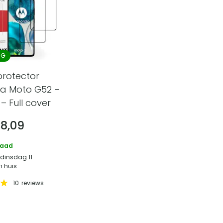
NG
protector
la Moto G52 –
– Full cover
€
8,09
raad
 dinsdag 11
n huis
10
reviews