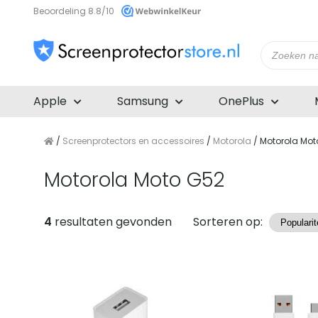
Beoordeling 8.8/10
Producte
zoeken
Apple
Samsung
OnePlus
/
Screenprotectors en accessoires
/
Motorola
/ Motorola Mot
Motorola Moto G52
Producten
4
resultaten gevonden
Sorteren op: