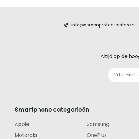
Screenprotectorstore.nl
-
info@screenprotectorstore.nl
De
beste
Altijd op de hoo
glazen
screenprotector
voor
iedere
Smartphone categorieën
telefoon
Apple
Samsung
footer
Motorola
OnePlus