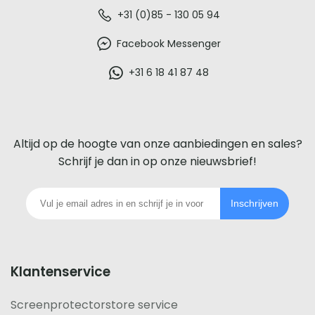
De
+31 (0)85 - 130 05 94
beste
Facebook Messenger
glazen
+31 6 18 41 87 48
screenprotector
voor
Altijd op de hoogte van onze aanbiedingen en sales?
iedere
Schrijf je dan in op onze nieuwsbrief!
telefoon
Inschrijven
footer
Klantenservice
Screenprotectorstore service