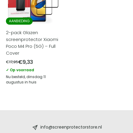
AANBIEDING
2-pack Glazen
screenprotector Xiaomi
Poco M4 Pro (5G) – Full
Cover
€
9,33
€
17,95
✓ Op voorraad
Nu besteld, dinsdag 11
augustus in huis
Screenprotectorstore.nl
-
info@screenprotectorstore.nl