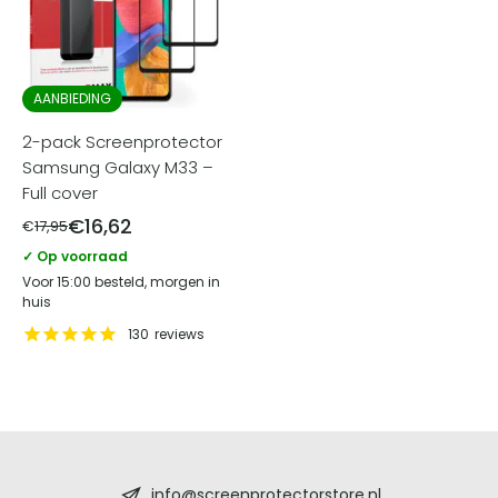
AANBIEDING
2-pack Screenprotector
Samsung Galaxy M33 –
Full cover
€
16,62
€
17,95
✓ Op voorraad
Voor 15:00 besteld, morgen in
huis
130
reviews
Screenprotectorstore.nl
info@screenprotectorstore.nl