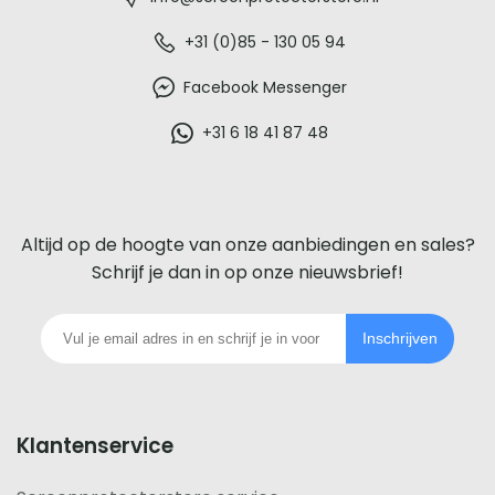
-
De
+31 (0)85 - 130 05 94
beste
Facebook Messenger
glazen
+31 6 18 41 87 48
screenprotector
voor
Altijd op de hoogte van onze aanbiedingen en sales?
iedere
Schrijf je dan in op onze nieuwsbrief!
telefoon
Inschrijven
footer
Klantenservice