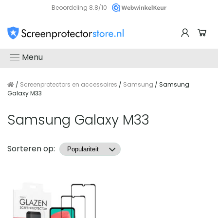
Beoordeling 8.8/10
Menu
/
Screenprotectors en accessoires
/
Samsung
/ Samsung
Galaxy M33
Samsung Galaxy M33
Producten
Sorteren op: