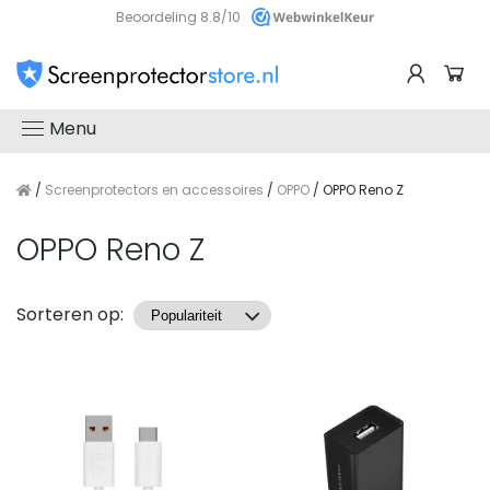
Beoordeling 8.8/10
Menu
/
Screenprotectors en accessoires
/
OPPO
/ OPPO Reno Z
OPPO Reno Z
Producten
Sorteren op: