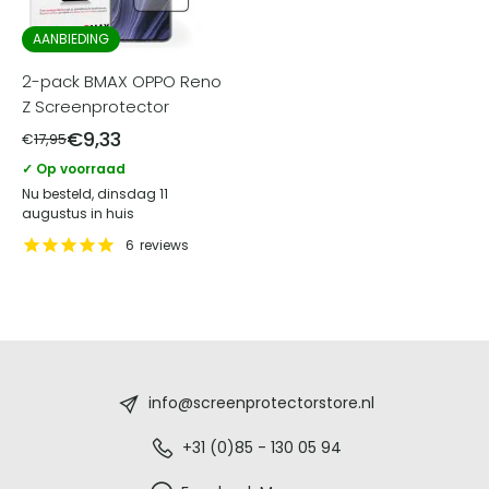
AANBIEDING
2-pack BMAX OPPO Reno
Z Screenprotector
€
9,33
€
17,95
✓ Op voorraad
Nu besteld, dinsdag 11
augustus in huis
6
reviews
Screenprotectorstore.nl
-
info@screenprotectorstore.nl
De
+31 (0)85 - 130 05 94