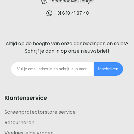
beste
Facebook Messenger
glazen
+31 6 18 41 87 48
screenprotector
voor
Altijd op de hoogte van onze aanbiedingen en sales?
iedere
Schrijf je dan in op onze nieuwsbrief!
telefoon
Inschrijven
footer
Klantenservice
Screenprotectorstore service
Retourneren
Veelgestelde vragen