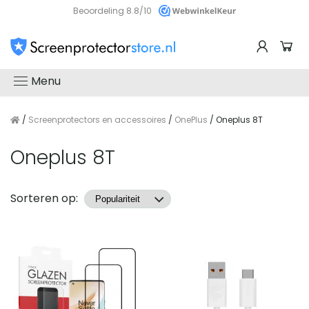
Beoordeling 8.8/10
Menu
/
Screenprotectors en accessoires
/
OnePlus
/ Oneplus 8T
Oneplus 8T
Producten
Sorteren op: