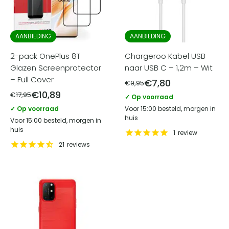
AANBIEDING
AANBIEDING
2-pack OnePlus 8T
Chargeroo Kabel USB
Glazen Screenprotector
naar USB C – 1,2m – Wit
– Full Cover
€
7,80
€
9,95
€
10,89
€
17,95
✓ Op voorraad
✓ Op voorraad
Voor 15:00 besteld, morgen in
huis
Voor 15:00 besteld, morgen in
huis
1
review
21
reviews