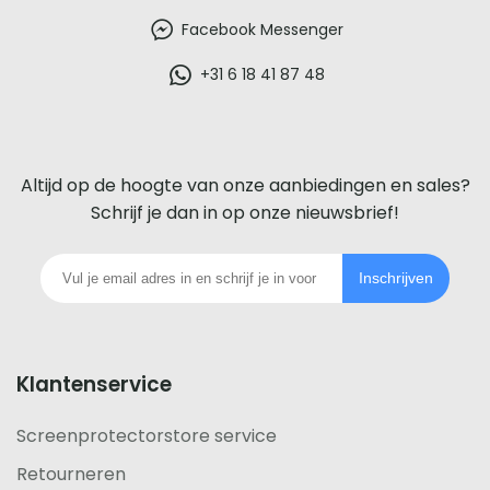
beste
Facebook Messenger
glazen
+31 6 18 41 87 48
screenprotector
voor
Altijd op de hoogte van onze aanbiedingen en sales?
iedere
Schrijf je dan in op onze nieuwsbrief!
telefoon
Inschrijven
footer
Klantenservice
Screenprotectorstore service
Retourneren