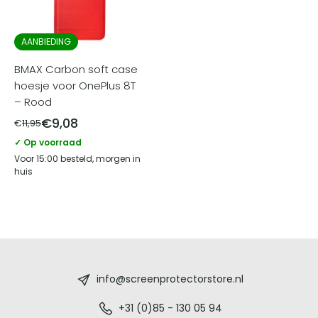
AANBIEDING
BMAX Carbon soft case
hoesje voor OnePlus 8T
– Rood
€
9,08
€
11,95
✓ Op voorraad
Voor 15:00 besteld, morgen in
huis
Screenprotectorstore.nl
-
info@screenprotectorstore.nl
De
+31 (0)85 - 130 05 94