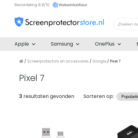
Beoordeling 8.8/10
Producte
zoeken
Apple
Samsung
OnePlus
/
Screenprotectors en accessoires
/
Google
/ Pixel 7
Pixel 7
Producten
3
resultaten gevonden
Sorteren op: