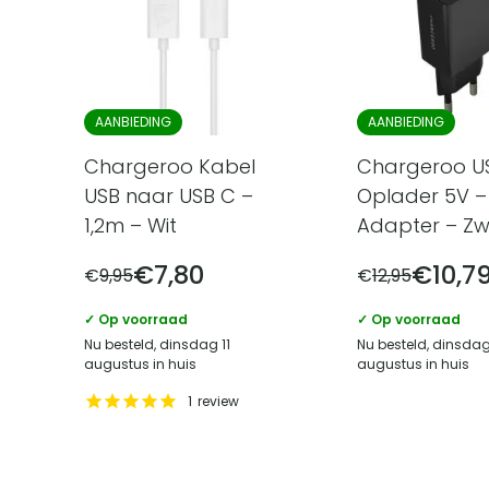
AANBIEDING
AANBIEDING
Chargeroo Kabel
Chargeroo U
USB naar USB C –
Oplader 5V –
1,2m – Wit
Adapter – Zw
€
7,80
€
10,7
€
9,95
€
12,95
✓ Op voorraad
✓ Op voorraad
Nu besteld, dinsdag 11
Nu besteld, dinsdag
augustus in huis
augustus in huis
1
review