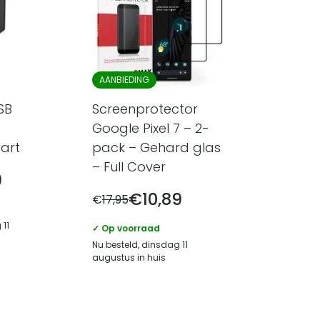
AANBIEDING
SB
Screenprotector
Google Pixel 7 – 2-
art
pack – Gehard glas
– Full Cover
9
€
10,89
€
17,95
 11
✓ Op voorraad
Nu besteld, dinsdag 11
augustus in huis