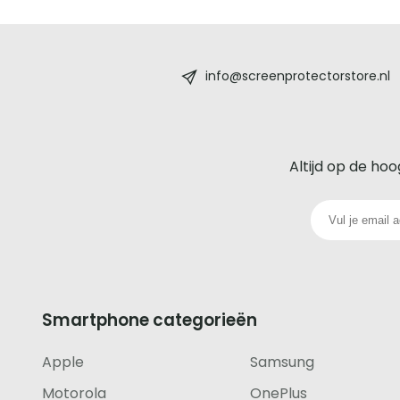
Screenprotectorstore.nl
-
info@screenprotectorstore.nl
De
beste
Altijd op de hoo
glazen
screenprotector
voor
iedere
Smartphone categorieën
telefoon
Apple
Samsung
footer
Motorola
OnePlus