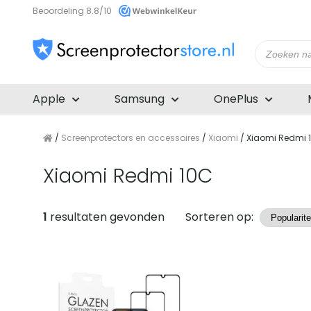
Beoordeling 8.8/10
Producte
zoeken
Apple
Samsung
OnePlus
/
Screenprotectors en accessoires
/
Xiaomi
/ Xiaomi Redmi 
Xiaomi Redmi 10C
Producten
1
resultaten gevonden
Sorteren op: