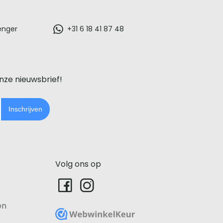
enger
+31 6 18 41 87 48
onze nieuwsbrief!
Inschrijven
Volg ons op
en
WebwinkelKeur