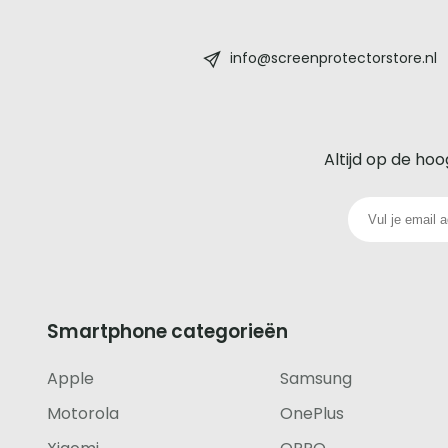
Screenprotectorstore.nl
-
info@screenprotectorstore.nl
De
beste
Altijd op de hoo
glazen
screenprotector
voor
iedere
Smartphone categorieën
telefoon
Apple
Samsung
footer
Motorola
OnePlus