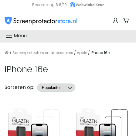
Beoordeling 8.8/10
Menu
/
Screenprotectors en accessoires
/
Apple
/ iPhone 16e
iPhone 16e
Producten
Sorteren op: