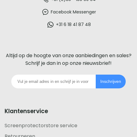
De
beste
Facebook Messenger
glazen
+31 6 18 41 87 48
screenprotector
voor
Altijd op de hoogte van onze aanbiedingen en sales?
iedere
Schrijf je dan in op onze nieuwsbrief!
telefoon
Inschrijven
footer
Klantenservice
Screenprotectorstore service
Retourneren