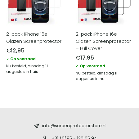
2-pack iPhone 16e
2-pack iPhone 16e
Glazen Screenprotector
Glazen Screenprotector
– Full Cover
€
12,95
€
17,95
✓ Op voorraad
Nu besteld, dinsdag 11
✓ Op voorraad
augustus in huis
Nu besteld, dinsdag 11
augustus in huis
Screenprotectorstore.nl
-
info@screenprotectorstore.nl
+31 (0)85 - 130 05 94