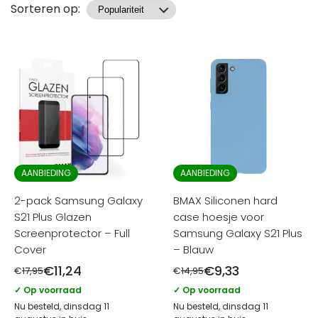
Producten
Sorteren op:
AANBIEDING
AANBIEDING
2-pack Samsung Galaxy
BMAX Siliconen hard
S21 Plus Glazen
case hoesje voor
Screenprotector – Full
Samsung Galaxy S21 Plus
Cover
– Blauw
€
11,24
€
9,33
€
17,95
€
14,95
✓ Op voorraad
✓ Op voorraad
Nu besteld, dinsdag 11
Nu besteld, dinsdag 11