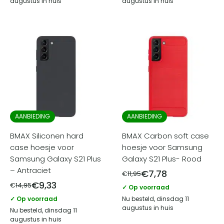
augustus in huis
augustus in huis
AANBIEDING
AANBIEDING
BMAX Siliconen hard
BMAX Carbon soft case
case hoesje voor
hoesje voor Samsung
Samsung Galaxy S21 Plus
Galaxy S21 Plus- Rood
– Antraciet
€
7,78
€
11,95
€
9,33
€
14,95
✓ Op voorraad
✓ Op voorraad
Nu besteld, dinsdag 11
augustus in huis
Nu besteld, dinsdag 11
augustus in huis