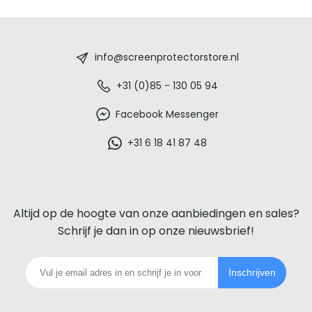
Screenprotectorstore.nl
-
info@screenprotectorstore.nl
De
+31 (0)85 - 130 05 94
beste
Facebook Messenger
glazen
+31 6 18 41 87 48
screenprotector
voor
Altijd op de hoogte van onze aanbiedingen en sales?
iedere
Schrijf je dan in op onze nieuwsbrief!
telefoon
Inschrijven
footer