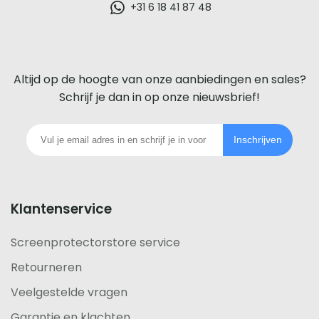
glazen
+31 6 18 41 87 48
screenprotector
voor
Altijd op de hoogte van onze aanbiedingen en sales?
iedere
Schrijf je dan in op onze nieuwsbrief!
telefoon
Inschrijven
footer
Klantenservice
Screenprotectorstore service
Retourneren
Veelgestelde vragen
Garantie en klachten