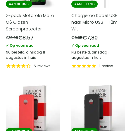
AANBIEDING
AANBIEDING
2-pack Motorola Moto
Chargeroo Kabel USB
G6 Glazen
naar Micro USB – 1,2m –
Screenprotector
Wit
€
8,57
€
7,80
€
12,95
€
9,95
✓ Op voorraad
✓ Op voorraad
Nu besteld, dinsdag 11
Nu besteld, dinsdag 11
augustus in huis
augustus in huis
5
reviews
1
review