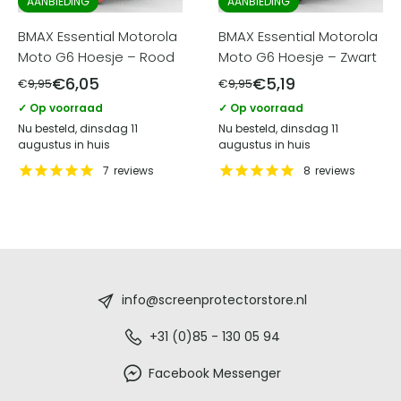
AANBIEDING
AANBIEDING
BMAX Essential Motorola
BMAX Essential Motorola
Moto G6 Hoesje – Rood
Moto G6 Hoesje – Zwart
€
6,05
€
5,19
€
9,95
€
9,95
✓ Op voorraad
✓ Op voorraad
Nu besteld, dinsdag 11
Nu besteld, dinsdag 11
augustus in huis
augustus in huis
7
reviews
8
reviews
Screenprotectorstore.nl
-
info@screenprotectorstore.nl
De
+31 (0)85 - 130 05 94
beste
Facebook Messenger