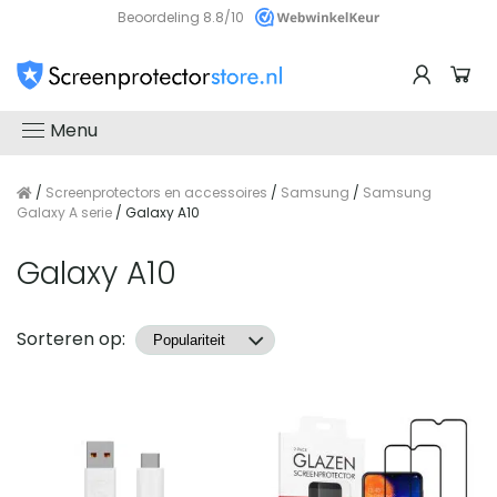
Beoordeling 8.8/10
Menu
/
Screenprotectors en accessoires
/
Samsung
/
Samsung
Galaxy A serie
/ Galaxy A10
Galaxy A10
Producten
Sorteren op: