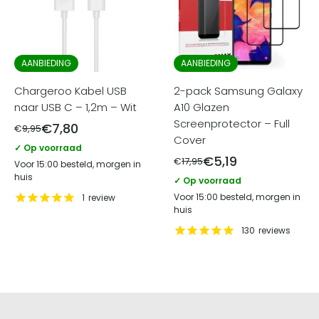
AANBIEDING
AANBIEDING
Chargeroo Kabel USB
2-pack Samsung Galaxy
naar USB C – 1,2m – Wit
A10 Glazen
Screenprotector – Full
€
7,80
€
9,95
Cover
✓ Op voorraad
€
5,19
€
17,95
Voor 15:00 besteld, morgen in
huis
✓ Op voorraad
Voor 15:00 besteld, morgen in
1
review
huis
130
reviews
Screenprotectorstore.nl