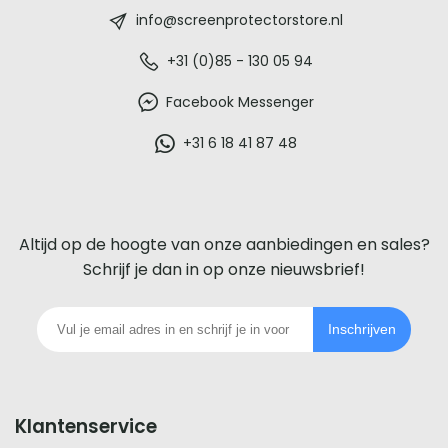
-
info@screenprotectorstore.nl
De
+31 (0)85 - 130 05 94
beste
Facebook Messenger
glazen
+31 6 18 41 87 48
screenprotector
voor
Altijd op de hoogte van onze aanbiedingen en sales?
iedere
Schrijf je dan in op onze nieuwsbrief!
telefoon
Inschrijven
footer
Klantenservice