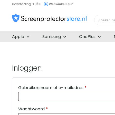
Beoordeling 8.8/10
Producte
zoeken
Apple
Samsung
OnePlus
Inloggen
Vereist
Gebruikersnaam of e-mailadres
*
Vereist
Wachtwoord
*