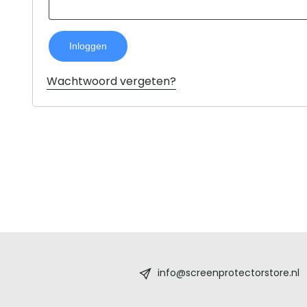
Inloggen
Wachtwoord vergeten?
Screenprotectorstore.nl
-
info@screenprotectorstore.nl
De