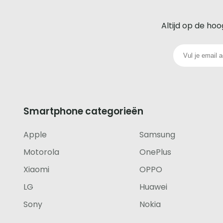
beste
Altijd op de hoo
glazen
screenprotector
voor
iedere
Smartphone categorieën
telefoon
Apple
Samsung
footer
Motorola
OnePlus
Xiaomi
OPPO
LG
Huawei
Sony
Nokia