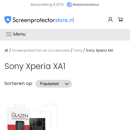
Beoordeling 8.8/10
Menu
/
Screenprotectors en accessoires
/
Sony
/ Sony Xperia XA1
Sony Xperia XA1
Producten
Sorteren op: