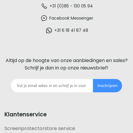
De
+31 (0)85 - 130 05 94
beste
Facebook Messenger
glazen
+31 6 18 41 87 48
screenprotector
voor
Altijd op de hoogte van onze aanbiedingen en sales?
iedere
Schrijf je dan in op onze nieuwsbrief!
telefoon
Inschrijven
footer
Klantenservice
Screenprotectorstore service