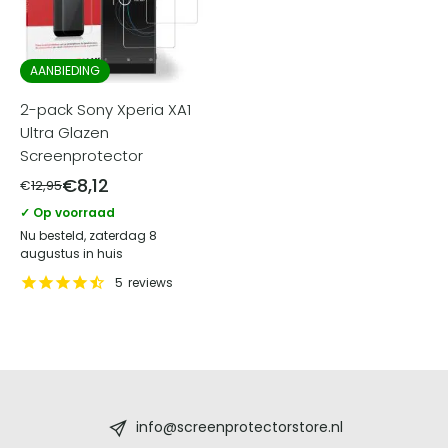
AANBIEDING
2-pack Sony Xperia XA1
Ultra Glazen
Screenprotector
€
8,12
€
12,95
✓ Op voorraad
Nu besteld, zaterdag 8
augustus in huis
5
reviews
Screenprotectorstore.nl
-
info@screenprotectorstore.nl