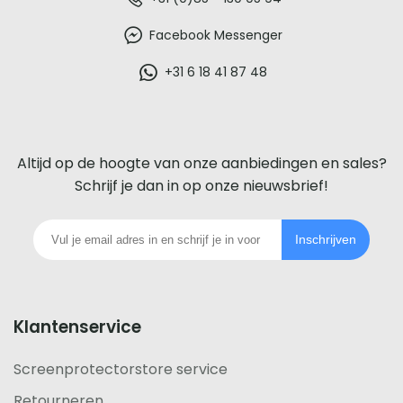
De
beste
Facebook Messenger
glazen
+31 6 18 41 87 48
screenprotector
voor
Altijd op de hoogte van onze aanbiedingen en sales?
iedere
Schrijf je dan in op onze nieuwsbrief!
telefoon
Inschrijven
footer
Klantenservice
Screenprotectorstore service
Retourneren