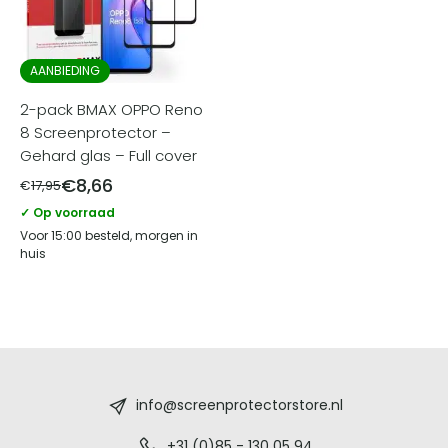
AANBIEDING
2-pack BMAX OPPO Reno
8 Screenprotector –
Gehard glas – Full cover
€
8,66
€
17,95
✓ Op voorraad
Voor 15:00 besteld, morgen in
huis
Screenprotectorstore.nl
-
info@screenprotectorstore.nl
+31 (0)85 - 130 05 94