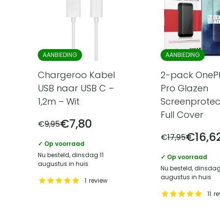
AANBIEDING
AANBIEDING
Chargeroo Kabel
2-pack OnePl
USB naar USB C –
Pro Glazen
1,2m – Wit
Screenprotec
Full Cover
€
7,80
€
9,95
€
16,6
€
17,95
✓ Op voorraad
Nu besteld, dinsdag 11
✓ Op voorraad
augustus in huis
Nu besteld, dinsdag
augustus in huis
1
review
11
re