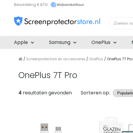
Beoordeling 8.8/10
Producte
zoeken
Apple
Samsung
OnePlus
/
Screenprotectors en accessoires
/
OnePlus
/ OnePlus 7T Pro
OnePlus 7T Pro
Producten
4
resultaten gevonden
Sorteren op: