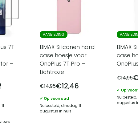
AANBIEDING
AANBIEDI
us 7T
BMAX Siliconen hard
BMAX Si
case hoesje voor
case ho
tor –
OnePlus 7T Pro –
OnePlus
Lichtroze
€
14,95
2
€
12,46
€
14,95
✓ Op voor
Nu besteld,
✓ Op voorraad
augustus i
 11
Nu besteld, dinsdag 11
augustus in huis
views