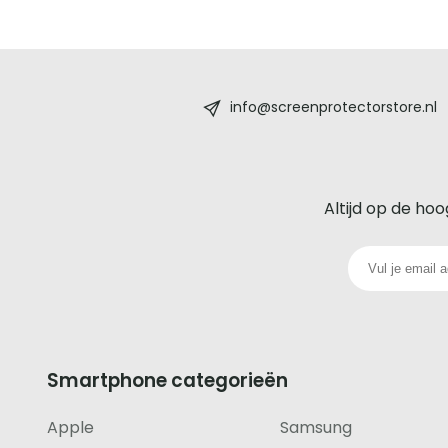
Screenprotectorstore.nl
-
info@screenprotectorstore.nl
De
beste
Altijd op de hoo
glazen
screenprotector
voor
iedere
Smartphone categorieën
telefoon
Apple
Samsung
footer