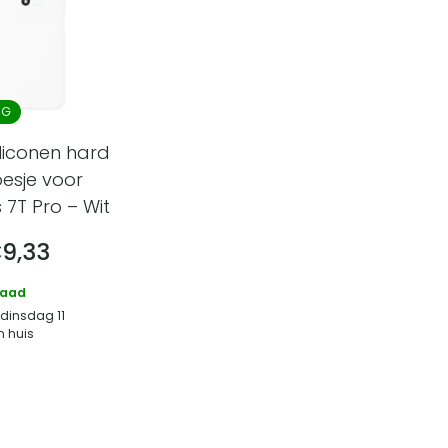
NG
liconen hard
esje voor
 7T Pro – Wit
€
9,33
raad
 dinsdag 11
n huis