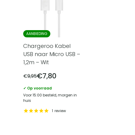
AANBIEDING
Chargeroo Kabel
USB naar Micro USB –
1,2m – Wit
€
7,80
€
9,95
✓ Op voorraad
Voor 15:00 besteld, morgen in
huis
1
review