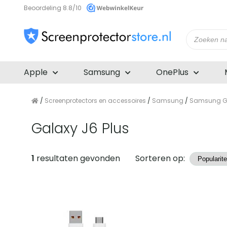
Beoordeling 8.8/10
Producte
zoeken
Apple
Samsung
OnePlus
/
Screenprotectors en accessoires
/
Samsung
/
Samsung Ga
Galaxy J6 Plus
Producten
1
resultaten gevonden
Sorteren op: