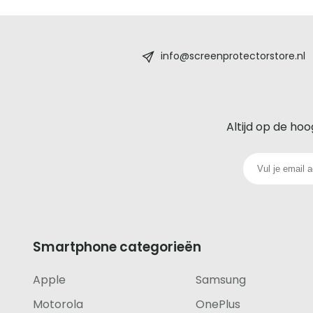
Screenprotectorstore.nl
-
info@screenprotectorstore.nl
De
beste
Altijd op de hoo
glazen
screenprotector
voor
iedere
Smartphone categorieën
telefoon
Apple
Samsung
footer
Motorola
OnePlus