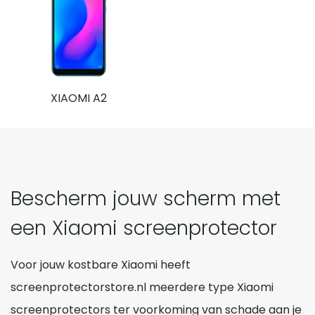
XIAOMI A2
Bescherm jouw scherm met
een Xiaomi screenprotector
Voor jouw kostbare Xiaomi heeft
screenprotectorstore.nl meerdere type Xiaomi
screenprotectors ter voorkoming van schade aan je