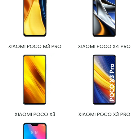
XIAOMI POCO M3 PRO
XIAOMI POCO X4 PRO
XIAOMI POCO X3
XIAOMI POCO X3 PRO