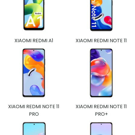
XIAOMI REDMI A1
XIAOMI REDMI NOTE 11
XIAOMI REDMI NOTE 11
XIAOMI REDMI NOTE 11
PRO
PRO+