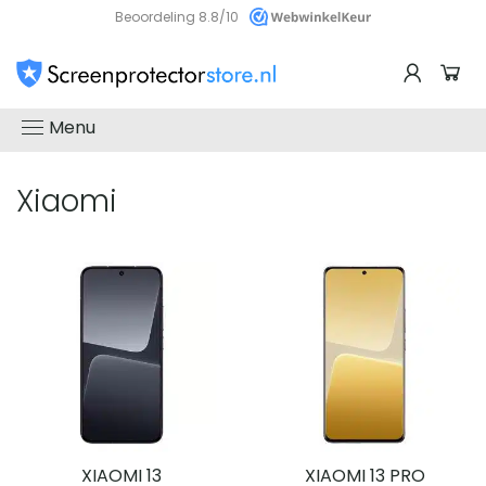
Beoordeling 8.8/10
Menu
Xiaomi
XIAOMI 13
XIAOMI 13 PRO