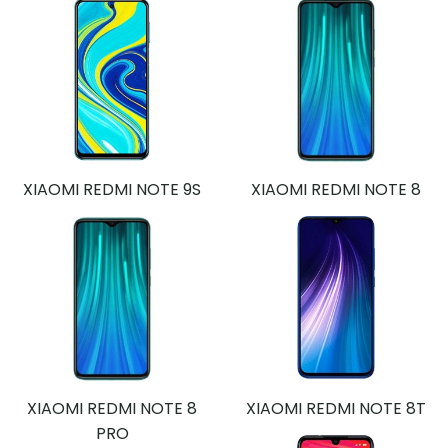
XIAOMI REDMI NOTE 9S
XIAOMI REDMI NOTE 8
XIAOMI REDMI NOTE 8
XIAOMI REDMI NOTE 8T
PRO