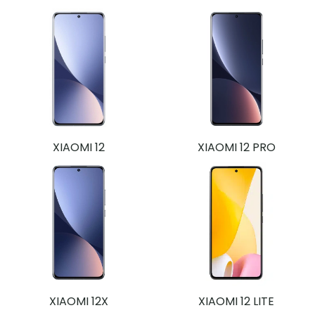
XIAOMI 12
XIAOMI 12 PRO
XIAOMI 12X
XIAOMI 12 LITE