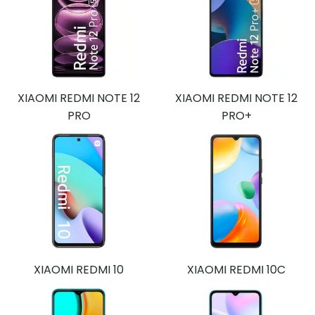
XIAOMI REDMI NOTE 12
XIAOMI REDMI NOTE 12
PRO
PRO+
XIAOMI REDMI 10
XIAOMI REDMI 10C