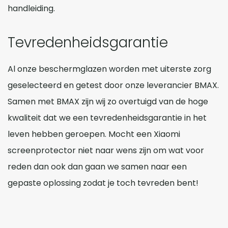
handleiding.
Tevredenheidsgarantie
Al onze beschermglazen worden met uiterste zorg
geselecteerd en getest door onze leverancier BMAX.
Samen met BMAX zijn wij zo overtuigd van de hoge
kwaliteit dat we een tevredenheidsgarantie in het
leven hebben geroepen. Mocht een Xiaomi
screenprotector niet naar wens zijn om wat voor
reden dan ook dan gaan we samen naar een
gepaste oplossing zodat je toch tevreden bent!