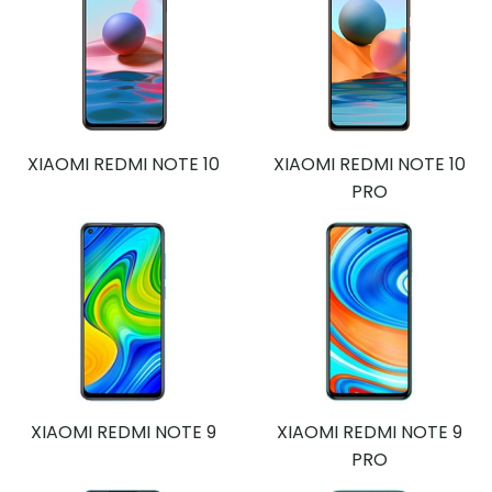
XIAOMI REDMI NOTE 10
XIAOMI REDMI NOTE 10
PRO
XIAOMI REDMI NOTE 9
XIAOMI REDMI NOTE 9
PRO