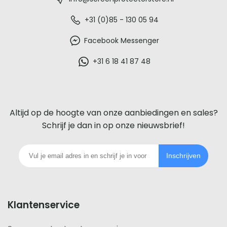
-
De
+31 (0)85 - 130 05 94
beste
Facebook Messenger
glazen
+31 6 18 41 87 48
screenprotector
voor
Altijd op de hoogte van onze aanbiedingen en sales?
iedere
Schrijf je dan in op onze nieuwsbrief!
telefoon
Inschrijven
footer
Klantenservice