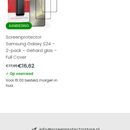
AANBIEDING
Screenprotector
Samsung Galaxy S24 –
2-pack – Gehard glas –
Full Cover
€
16,62
€
17,95
✓ Op voorraad
Voor 15:00 besteld, morgen in
huis
Screenprotectorstore.nl
info@screenprotectorstore.nl