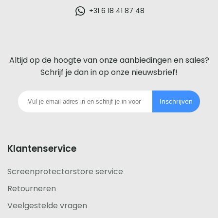
glazen
+31 6 18 41 87 48
screenprotector
voor
Altijd op de hoogte van onze aanbiedingen en sales?
iedere
Schrijf je dan in op onze nieuwsbrief!
telefoon
Inschrijven
footer
Klantenservice
Screenprotectorstore service
Retourneren
Veelgestelde vragen