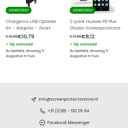
AANBIEDING
AANBIEDING
Chargeroo USB Oplader
2-pack Huawei P9 Plus
5V – Adapter – Zwart
Glazen Screenprotector
€
10,79
€
8,12
€
12,95
€
17,95
✓ Op voorraad
✓ Op voorraad
Nu besteld, dinsdag 11
Nu besteld, dinsdag 11
augustus in huis
augustus in huis
Screenprotectorstore.nl
-
info@screenprotectorstore.nl
De
+31 (0)85 - 130 05 94
beste
Facebook Messenger