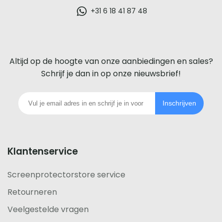
glazen
+31 6 18 41 87 48
screenprotector
voor
Altijd op de hoogte van onze aanbiedingen en sales?
iedere
Schrijf je dan in op onze nieuwsbrief!
telefoon
Inschrijven
footer
Klantenservice
Screenprotectorstore service
Retourneren
Veelgestelde vragen