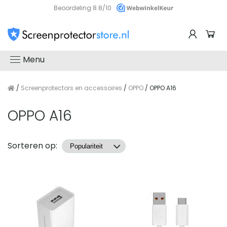
Beoordeling 8.8/10
Menu
/
Screenprotectors en accessoires
/
OPPO
/ OPPO A16
OPPO A16
Producten
Sorteren op: