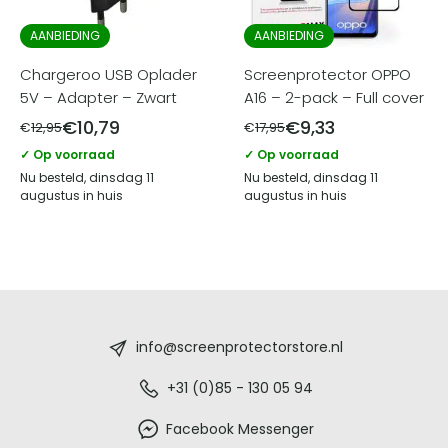
AANBIEDING
AANBIEDING
Chargeroo USB Oplader
Screenprotector OPPO
5V – Adapter – Zwart
A16 – 2-pack – Full cover
€
10,79
€
9,33
€
12,95
€
17,95
✓ Op voorraad
✓ Op voorraad
Nu besteld, dinsdag 11
Nu besteld, dinsdag 11
augustus in huis
augustus in huis
Screenprotectorstore.nl
-
info@screenprotectorstore.nl
De
+31 (0)85 - 130 05 94
beste
Facebook Messenger