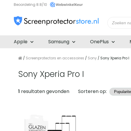
Beoordeling 8.8/10
Producte
zoeken
Apple
Samsung
OnePlus
/
Screenprotectors en accessoires
/
Sony
/ Sony Xperia Pro I
Sony Xperia Pro I
Producten
1
resultaten gevonden
Sorteren op: