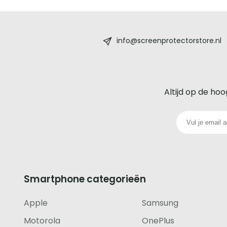
Screenprotectorstore.nl
-
info@screenprotectorstore.nl
De
beste
Altijd op de hoo
glazen
screenprotector
voor
iedere
Smartphone categorieën
telefoon
Apple
Samsung
footer
Motorola
OnePlus