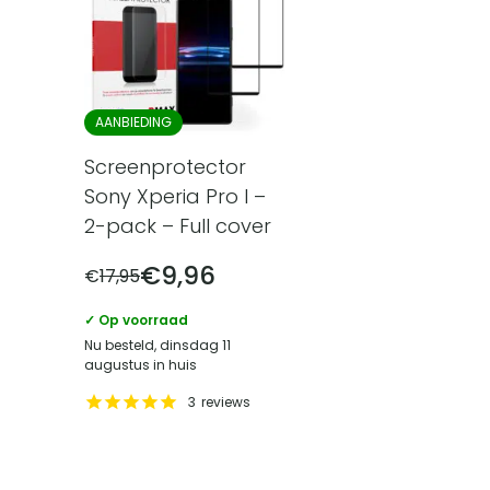
AANBIEDING
Screenprotector
Sony Xperia Pro I –
2-pack – Full cover
€
9,96
€
17,95
✓ Op voorraad
Nu besteld, dinsdag 11
augustus in huis
3
reviews