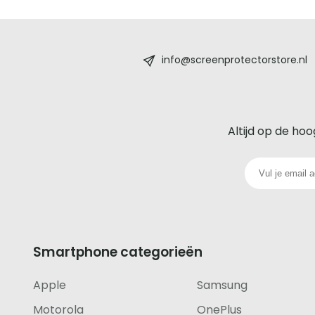
Screenprotectorstore.nl
-
info@screenprotectorstore.nl
De
beste
Altijd op de hoo
glazen
screenprotector
voor
iedere
Smartphone categorieën
telefoon
Apple
Samsung
footer
Motorola
OnePlus