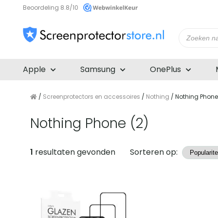
Beoordeling 8.8/10
Producte
zoeken
Apple
Samsung
OnePlus
/
Screenprotectors en accessoires
/
Nothing
/ Nothing Phone
Nothing Phone (2)
Producten
1
resultaten gevonden
Sorteren op: