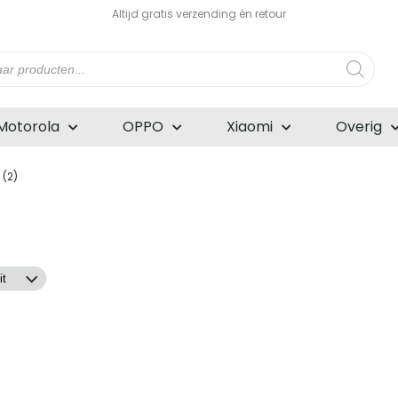
Altijd gratis verzending én retour
n
Motorola
OPPO
Xiaomi
Overig
 (2)