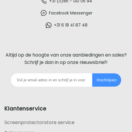
De
+31 (0)85 - 130 05 94
beste
Facebook Messenger
glazen
+31 6 18 41 87 48
screenprotector
voor
Altijd op de hoogte van onze aanbiedingen en sales?
iedere
Schrijf je dan in op onze nieuwsbrief!
telefoon
Inschrijven
footer
Klantenservice
Screenprotectorstore service