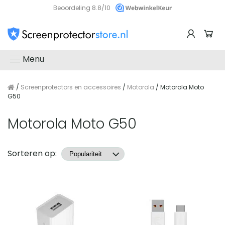
Beoordeling 8.8/10
Menu
/
Screenprotectors en accessoires
/
Motorola
/ Motorola Moto
G50
Motorola Moto G50
Producten
Sorteren op: