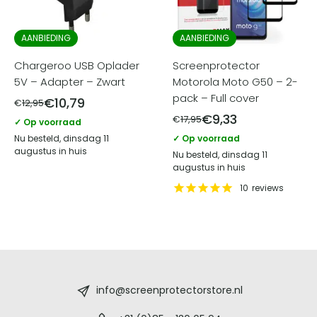
AANBIEDING
AANBIEDING
Chargeroo USB Oplader
Screenprotector
5V – Adapter – Zwart
Motorola Moto G50 – 2-
pack – Full cover
€
10,79
€
12,95
€
9,33
€
17,95
✓ Op voorraad
Nu besteld, dinsdag 11
✓ Op voorraad
augustus in huis
Nu besteld, dinsdag 11
augustus in huis
10
reviews
Screenprotectorstore.nl
-
info@screenprotectorstore.nl