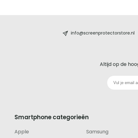
Screenprotectorstore.nl
-
info@screenprotectorstore.nl
De
beste
Altijd op de hoo
glazen
screenprotector
voor
iedere
Smartphone categorieën
telefoon
Apple
Samsung
footer