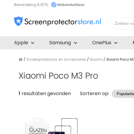
Beoordeling 8.8/10
Producte
zoeken
Apple
Samsung
OnePlus
/
Screenprotectors en accessoires
/
Xiaomi
/ Xiaomi Poco M3
Xiaomi Poco M3 Pro
Producten
1
resultaten gevonden
Sorteren op: