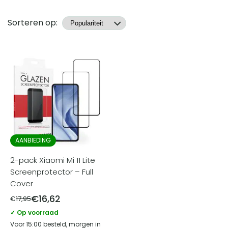
Producten
Sorteren op:
AANBIEDING
2-pack Xiaomi Mi 11 Lite
Screenprotector – Full
Cover
€
16,62
€
17,95
✓ Op voorraad
Voor 15:00 besteld, morgen in