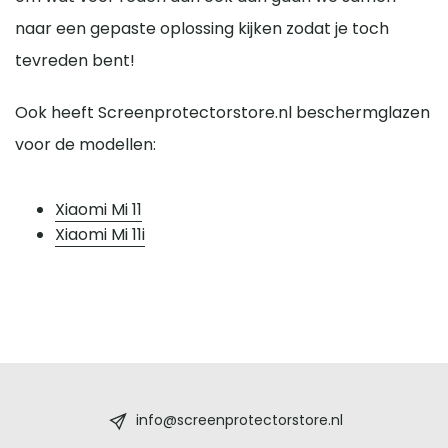
naar een gepaste oplossing kijken zodat je toch
tevreden bent!
Ook heeft Screenprotectorstore.nl beschermglazen
voor de modellen:
Xiaomi Mi 11
Xiaomi Mi 11i
Screenprotectorstore.nl
-
info@screenprotectorstore.nl