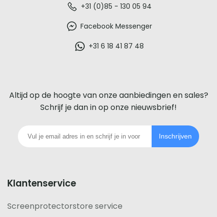
De
+31 (0)85 - 130 05 94
beste
Facebook Messenger
glazen
+31 6 18 41 87 48
screenprotector
voor
Altijd op de hoogte van onze aanbiedingen en sales?
iedere
Schrijf je dan in op onze nieuwsbrief!
telefoon
Inschrijven
footer
Klantenservice
Screenprotectorstore service