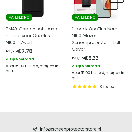
AANBIEDING
AANBIEDING
BMAX Carbon soft case
2-pack OnePlus Nord
hoesje voor OnePlus
N100 Glazen
N100 – Zwart
Screenprotector – Full
Cover
€
7,78
€
11,95
€
9,33
€
17,95
✓ Op voorraad
Voor 15:00 besteld, morgen in
✓ Op voorraad
huis
Voor 15:00 besteld, morgen in
huis
3
reviews
Screenprotectorstore.nl
-
info@screenprotectorstore.nl