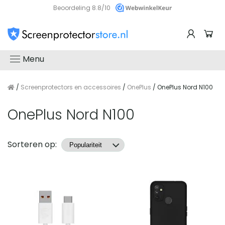
Beoordeling 8.8/10
Menu
/
Screenprotectors en accessoires
/
OnePlus
/ OnePlus Nord N100
OnePlus Nord N100
Producten
Sorteren op: