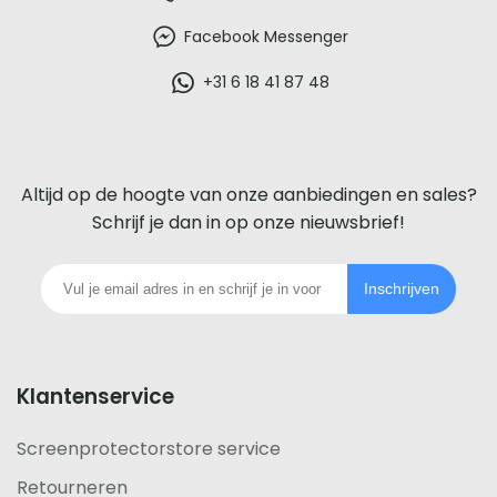
beste
Facebook Messenger
glazen
+31 6 18 41 87 48
screenprotector
voor
Altijd op de hoogte van onze aanbiedingen en sales?
iedere
Schrijf je dan in op onze nieuwsbrief!
telefoon
Inschrijven
footer
Klantenservice
Screenprotectorstore service
Retourneren