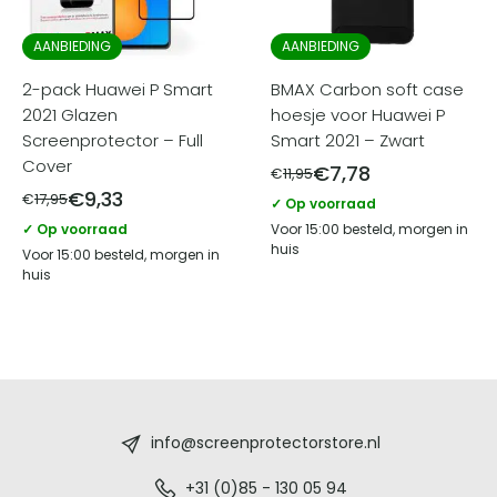
AANBIEDING
AANBIEDING
2-pack Huawei P Smart
BMAX Carbon soft case
2021 Glazen
hoesje voor Huawei P
Screenprotector – Full
Smart 2021 – Zwart
Cover
€
7,78
€
11,95
€
9,33
€
17,95
✓ Op voorraad
✓ Op voorraad
Voor 15:00 besteld, morgen in
huis
Voor 15:00 besteld, morgen in
huis
Screenprotectorstore.nl
-
info@screenprotectorstore.nl
De
+31 (0)85 - 130 05 94