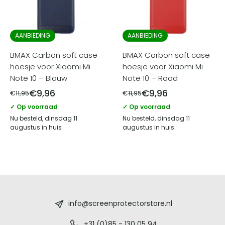
AANBIEDING
AANBIEDING
BMAX Carbon soft case
BMAX Carbon soft case
hoesje voor Xiaomi Mi
hoesje voor Xiaomi Mi
Note 10 – Blauw
Note 10 – Rood
€
9,96
€
9,96
€
11,95
€
11,95
✓ Op voorraad
✓ Op voorraad
Nu besteld, dinsdag 11
Nu besteld, dinsdag 11
augustus in huis
augustus in huis
Screenprotectorstore.nl
-
info@screenprotectorstore.nl
+31 (0)85 - 130 05 94