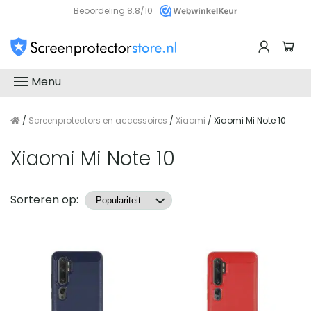
Beoordeling 8.8/10
Menu
/
Screenprotectors en accessoires
/
Xiaomi
/ Xiaomi Mi Note 10
Xiaomi Mi Note 10
Producten
Sorteren op: