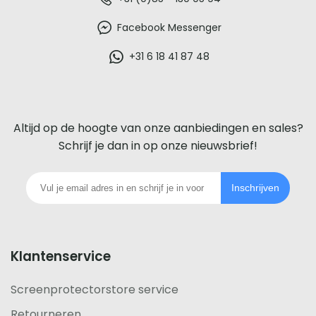
De
beste
Facebook Messenger
glazen
+31 6 18 41 87 48
screenprotector
voor
Altijd op de hoogte van onze aanbiedingen en sales?
iedere
Schrijf je dan in op onze nieuwsbrief!
telefoon
Inschrijven
footer
Klantenservice
Screenprotectorstore service
Retourneren