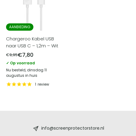
AANBIEDING
Chargeroo Kabel USB
naar USB C – 1,2m – Wit
€
7,80
€
9,95
✓ Op voorraad
Nu besteld, dinsdag 11
augustus in huis
1
review
Screenprotectorstore.nl
-
info@screenprotectorstore.nl