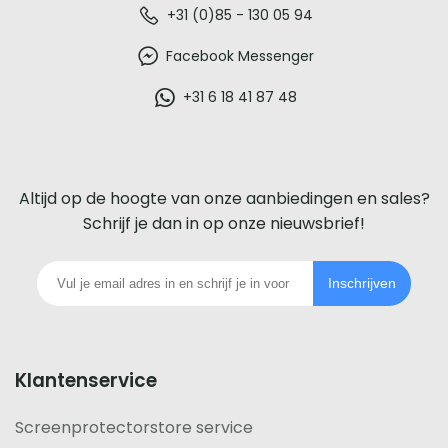
De
+31 (0)85 - 130 05 94
beste
Facebook Messenger
glazen
+31 6 18 41 87 48
screenprotector
voor
Altijd op de hoogte van onze aanbiedingen en sales?
iedere
Schrijf je dan in op onze nieuwsbrief!
telefoon
Inschrijven
footer
Klantenservice
Screenprotectorstore service