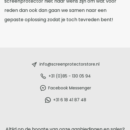
screenprotector niet naar wens zijn om wat voor
reden dan ook dan gaan we samen naar een
gepaste oplossing zodat je toch tevreden bent!
Screenprotectorstore.nl
-
info@screenprotectorstore.nl
De
+31 (0)85 - 130 05 94
beste
Facebook Messenger
glazen
+31 6 18 41 87 48
screenprotector
voor
Altijd op de hoogte van onze aanbiedingen en sales?