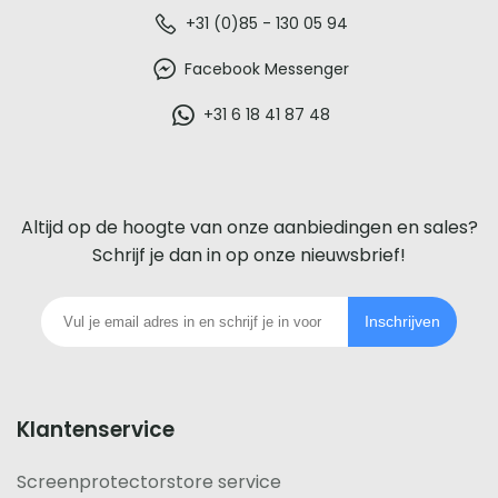
De
+31 (0)85 - 130 05 94
beste
Facebook Messenger
glazen
+31 6 18 41 87 48
screenprotector
voor
Altijd op de hoogte van onze aanbiedingen en sales?
iedere
Schrijf je dan in op onze nieuwsbrief!
telefoon
Inschrijven
footer
Klantenservice
Screenprotectorstore service