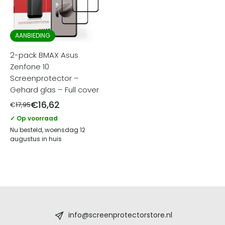
AANBIEDING
2-pack BMAX Asus
Zenfone 10
Screenprotector –
Gehard glas – Full cover
€
16,62
€
17,95
✓ Op voorraad
Nu besteld, woensdag 12
augustus in huis
Screenprotectorstore.nl
-
info@screenprotectorstore.nl