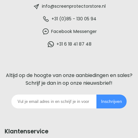
-
info@screenprotectorstore.nl
De
+31 (0)85 - 130 05 94
beste
Facebook Messenger
glazen
+31 6 18 41 87 48
screenprotector
voor
Altijd op de hoogte van onze aanbiedingen en sales?
iedere
Schrijf je dan in op onze nieuwsbrief!
telefoon
Inschrijven
footer
Klantenservice