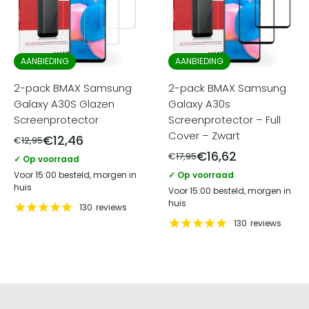
AANBIEDING
AANBIEDING
2-pack BMAX Samsung
2-pack BMAX Samsung
Galaxy A30S Glazen
Galaxy A30s
Screenprotector
Screenprotector – Full
Cover – Zwart
€
12,46
€
12,95
€
16,62
€
17,95
✓ Op voorraad
Voor 15:00 besteld, morgen in
✓ Op voorraad
huis
Voor 15:00 besteld, morgen in
huis
130
reviews
130
reviews
Screenprotectorstore.nl