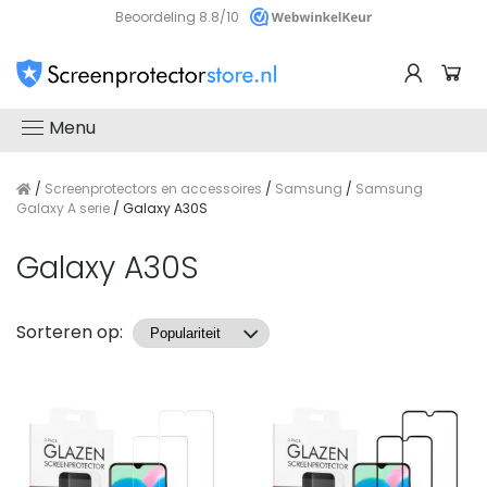
Beoordeling 8.8/10
Menu
/
Screenprotectors en accessoires
/
Samsung
/
Samsung
Galaxy A serie
/ Galaxy A30S
Galaxy A30S
Producten
Sorteren op: