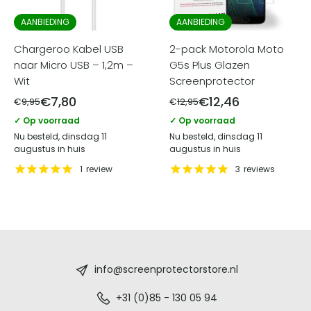
AANBIEDING
AANBIEDING
Chargeroo Kabel USB
2-pack Motorola Moto
naar Micro USB – 1,2m –
G5s Plus Glazen
Wit
Screenprotector
€
7,80
€
12,46
€
9,95
€
12,95
✓ Op voorraad
✓ Op voorraad
Nu besteld, dinsdag 11
Nu besteld, dinsdag 11
augustus in huis
augustus in huis
1
review
3
reviews
Screenprotectorstore.nl
-
info@screenprotectorstore.nl
De
+31 (0)85 - 130 05 94