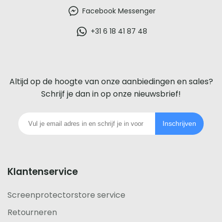
beste
Facebook Messenger
glazen
+31 6 18 41 87 48
screenprotector
voor
Altijd op de hoogte van onze aanbiedingen en sales?
iedere
Schrijf je dan in op onze nieuwsbrief!
telefoon
Inschrijven
footer
Klantenservice
Screenprotectorstore service
Retourneren