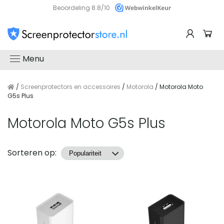
Beoordeling 8.8/10
Menu
/
Screenprotectors en accessoires
/
Motorola
/ Motorola Moto
G5s Plus
Motorola Moto G5s Plus
Producten
Sorteren op: