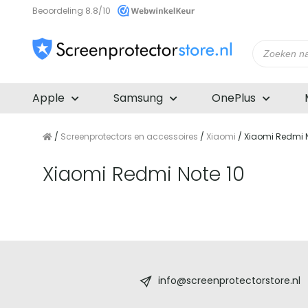
Beoordeling 8.8/10
Producte
zoeken
Apple
Samsung
OnePlus
/
Screenprotectors en accessoires
/
Xiaomi
/ Xiaomi Redmi N
Xiaomi Redmi Note 10
Screenprotectorstore.nl
-
info@screenprotectorstore.nl