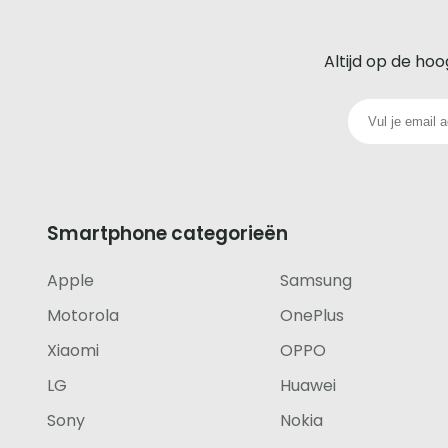
De
beste
Altijd op de hoo
glazen
screenprotector
voor
iedere
Smartphone categorieën
telefoon
Apple
Samsung
footer
Motorola
OnePlus
Xiaomi
OPPO
LG
Huawei
Sony
Nokia