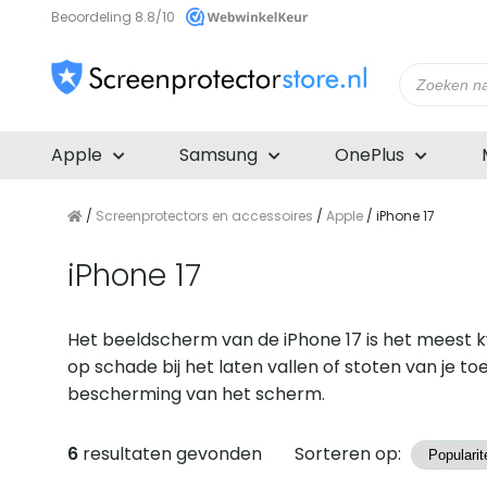
Beoordeling 8.8/10
Producte
zoeken
Apple
Samsung
OnePlus
/
Screenprotectors en accessoires
/
Apple
/ iPhone 17
iPhone 17
Het beeldscherm van de iPhone 17 is het meest 
op schade bij het laten vallen of stoten van je t
bescherming van het scherm.
Producten
6
resultaten gevonden
Sorteren op: