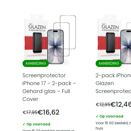
AANBIEDING
AANBIEDING
Screenprotector
2-pack iPhon
iPhone 17 – 2-pack –
Glazen
Gehard glas – Full
Screenprotec
Cover
€
12,4
€
12,95
€
16,62
€
17,95
✓ Op voorraad
Voor 15:00 besteld,
✓ Op voorraad
huis
Voor 15:00 besteld, morgen in