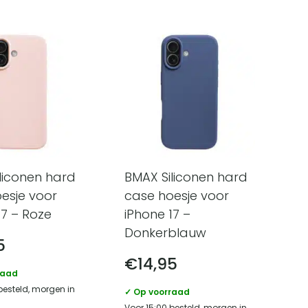
liconen hard
BMAX Siliconen hard
esje voor
case hoesje voor
17 – Roze
iPhone 17 –
Donkerblauw
5
€
14,95
raad
besteld, morgen in
✓ Op voorraad
Voor 15:00 besteld, morgen in