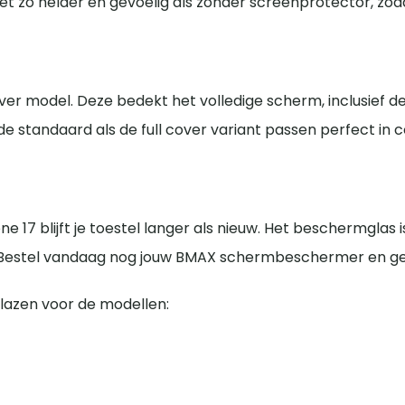
et zo helder en gevoelig als zonder screenprotector, zod
over model. Deze bedekt het volledige scherm, inclusief d
 standaard als de full cover variant passen perfect in
17 blijft je toestel langer als nieuw. Het beschermglas i
d. Bestel vandaag nog jouw BMAX schermbeschermer en gen
azen voor de modellen: