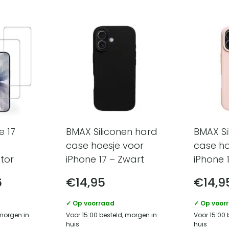
e 17
BMAX Siliconen hard
BMAX Si
case hoesje voor
case ho
tor
iPhone 17 – Zwart
iPhone 
6
€
14,95
€
14,9
✓ Op voorraad
✓ Op voor
 morgen in
Voor 15:00 besteld, morgen in
Voor 15:00 
huis
huis