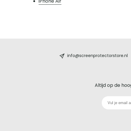
iPhone Air
Screenprotectorstore.nl
-
info@screenprotectorstore.nl
De
beste
Altijd op de hoo
glazen
screenprotector
voor
iedere