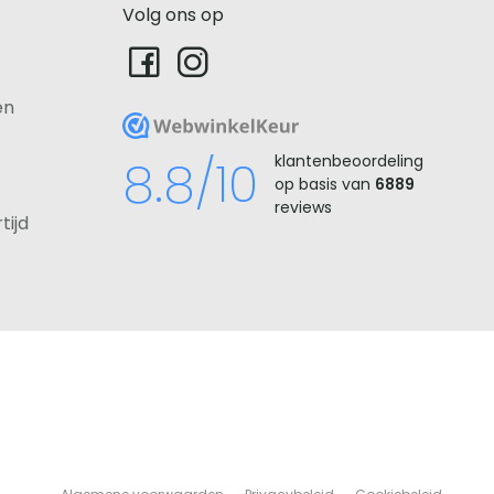
Volg ons op
en
WebwinkelKeur
8.8/10
klantenbeoordeling
op basis van
6889
reviews
tijd