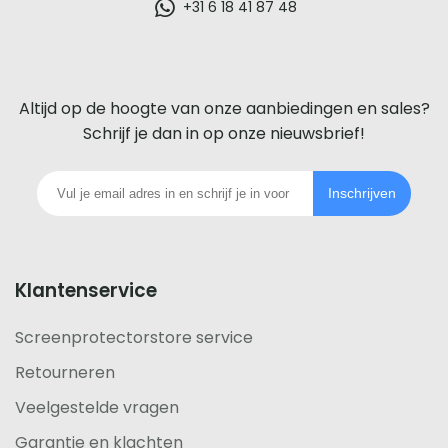
glazen
+31 6 18 41 87 48
screenprotector
voor
Altijd op de hoogte van onze aanbiedingen en sales?
iedere
Schrijf je dan in op onze nieuwsbrief!
telefoon
Inschrijven
footer
Klantenservice
Screenprotectorstore service
Retourneren
Veelgestelde vragen
Garantie en klachten