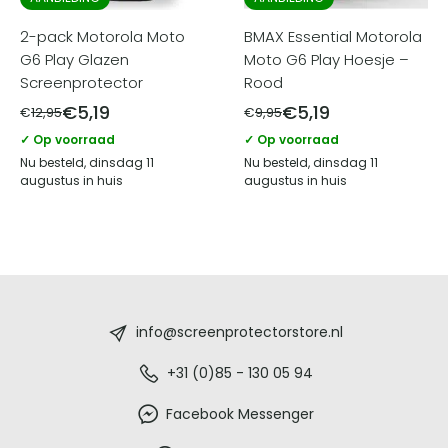
2-pack Motorola Moto
BMAX Essential Motorola
G6 Play Glazen
Moto G6 Play Hoesje –
Screenprotector
Rood
€
5,19
€
5,19
€
12,95
€
9,95
✓ Op voorraad
✓ Op voorraad
Nu besteld, dinsdag 11
Nu besteld, dinsdag 11
augustus in huis
augustus in huis
Screenprotectorstore.nl
-
info@screenprotectorstore.nl
De
+31 (0)85 - 130 05 94
beste
Facebook Messenger