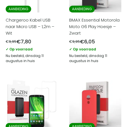
AANBIEDING
AANBIEDING
Chargeroo Kabel USB
BMAX Essential Motorola
naar Micro USB – 1,2m –
Moto G6 Play Hoesje –
Wit
Zwart
€
7,80
€
6,05
€
9,95
€
9,95
✓ Op voorraad
✓ Op voorraad
Nu besteld, dinsdag 11
Nu besteld, dinsdag 11
augustus in huis
augustus in huis
AANBIEDING
AANBIEDING