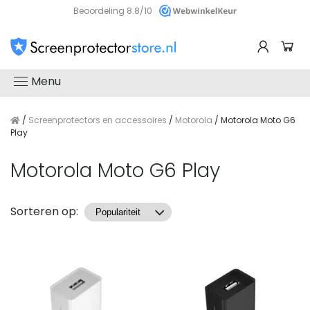
Beoordeling 8.8/10
Menu
/
Screenprotectors en accessoires
/
Motorola
/ Motorola Moto G6
Play
Motorola Moto G6 Play
Producten
Sorteren op: