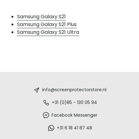
Samsung Galaxy S21
Samsung Galaxy S21 Plus
Samsung Galaxy S21 Ultra
Screenprotectorstore.nl
-
info@screenprotectorstore.nl
De
+31 (0)85 - 130 05 94
beste
Facebook Messenger
glazen
+31 6 18 41 87 48