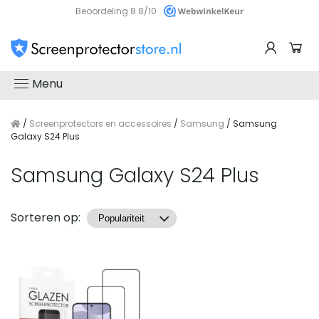
Beoordeling 8.8/10
Menu
/
Screenprotectors en accessoires
/
Samsung
/ Samsung
Galaxy S24 Plus
Samsung Galaxy S24 Plus
Producten
Sorteren op: