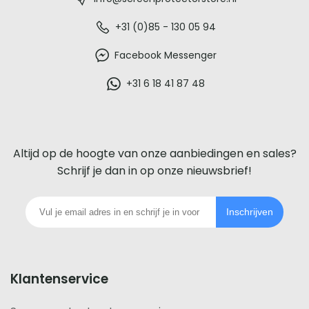
-
De
+31 (0)85 - 130 05 94
beste
Facebook Messenger
glazen
+31 6 18 41 87 48
screenprotector
voor
Altijd op de hoogte van onze aanbiedingen en sales?
iedere
Schrijf je dan in op onze nieuwsbrief!
telefoon
Inschrijven
footer
Klantenservice