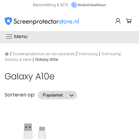
Beoordeling 8.8/10
Menu
/
Screenprotectors en accessoires
/
Samsung
/
Samsung
Galaxy A serie
/ Galaxy A10e
Galaxy A10e
Producten
Sorteren op: