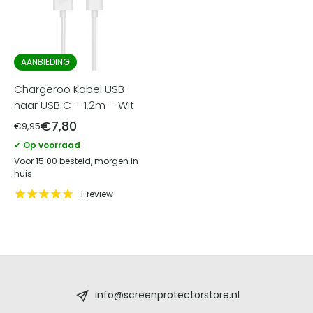
AANBIEDING
Chargeroo Kabel USB
naar USB C – 1,2m – Wit
€
7,80
€
9,95
✓ Op voorraad
Voor 15:00 besteld, morgen in
huis
1
review
Screenprotectorstore.nl
-
info@screenprotectorstore.nl