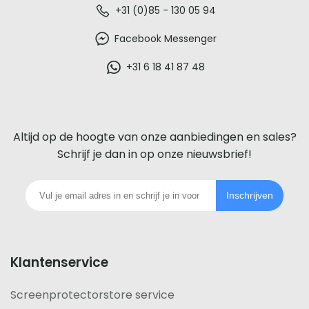
De
+31 (0)85 - 130 05 94
beste
Facebook Messenger
glazen
+31 6 18 41 87 48
screenprotector
voor
Altijd op de hoogte van onze aanbiedingen en sales?
iedere
Schrijf je dan in op onze nieuwsbrief!
telefoon
Inschrijven
footer
Klantenservice
Screenprotectorstore service