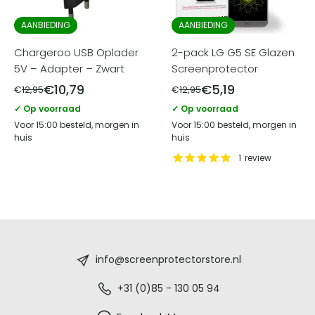
AANBIEDING
AANBIEDING
Chargeroo USB Oplader
2-pack LG G5 SE Glazen
5V – Adapter – Zwart
Screenprotector
€
10,79
€
5,19
€
12,95
€
12,95
✓ Op voorraad
✓ Op voorraad
Voor 15:00 besteld, morgen in
Voor 15:00 besteld, morgen in
huis
huis
1
review
Screenprotectorstore.nl
-
info@screenprotectorstore.nl
De
+31 (0)85 - 130 05 94