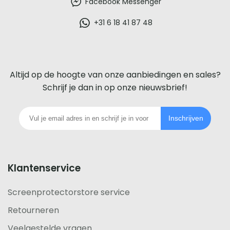
beste
Facebook Messenger
glazen
+31 6 18 41 87 48
screenprotector
voor
Altijd op de hoogte van onze aanbiedingen en sales?
iedere
Schrijf je dan in op onze nieuwsbrief!
telefoon
Inschrijven
footer
Klantenservice
Screenprotectorstore service
Retourneren
Veelgestelde vragen