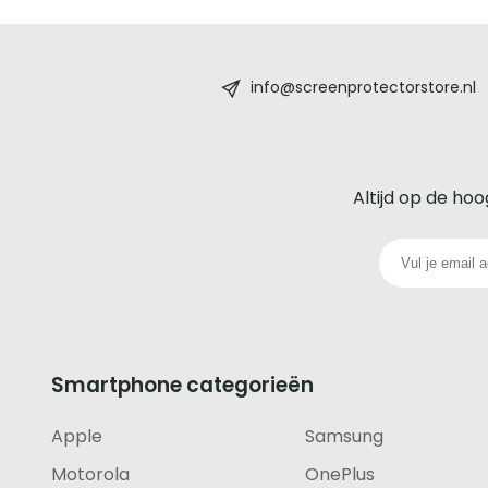
Screenprotectorstore.nl
-
info@screenprotectorstore.nl
De
beste
Altijd op de hoo
glazen
screenprotector
voor
iedere
Smartphone categorieën
telefoon
Apple
Samsung
footer
Motorola
OnePlus