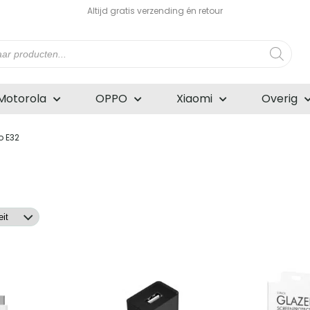
Altijd gratis verzending én retour
n
Motorola
OPPO
Xiaomi
Overig
o E32