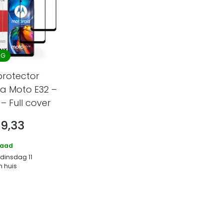
NG
protector
a Moto E32 –
– Full cover
€
9,33
raad
 dinsdag 11
n huis