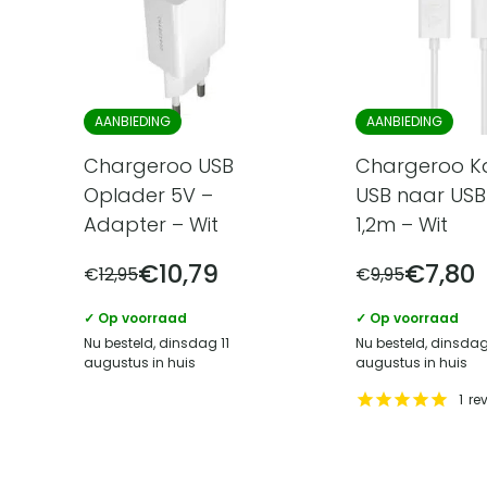
AANBIEDING
AANBIEDING
Chargeroo USB
Chargeroo K
Oplader 5V –
USB naar USB
Adapter – Wit
1,2m – Wit
€
10,79
€
7,80
€
12,95
€
9,95
✓ Op voorraad
✓ Op voorraad
Nu besteld, dinsdag 11
Nu besteld, dinsdag
augustus in huis
augustus in huis
1
re