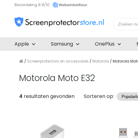
Beoordeling 8.8/10
Producte
zoeken
Apple
Samsung
OnePlus
/
Screenprotectors en accessoires
/
Motorola
/ Motorola Mot
Motorola Moto E32
Producten
4
resultaten gevonden
Sorteren op: