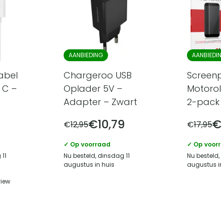
AANBIEDING
AANBIEDI
abel
Chargeroo USB
Screen
 C –
Oplader 5V –
Motorol
Adapter – Zwart
2-pack 
€
10,79
€
12,95
€
17,95
✓ Op voorraad
✓ Op voor
 11
Nu besteld, dinsdag 11
Nu besteld,
augustus in huis
augustus i
view