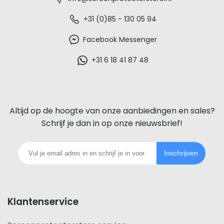
-
De
+31 (0)85 - 130 05 94
beste
Facebook Messenger
glazen
+31 6 18 41 87 48
screenprotector
voor
Altijd op de hoogte van onze aanbiedingen en sales?
iedere
Schrijf je dan in op onze nieuwsbrief!
telefoon
Inschrijven
footer
Klantenservice