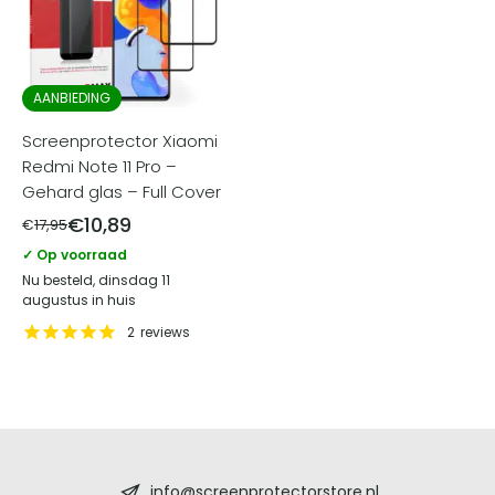
AANBIEDING
Screenprotector Xiaomi
Redmi Note 11 Pro –
Gehard glas – Full Cover
€
10,89
€
17,95
✓ Op voorraad
Nu besteld, dinsdag 11
augustus in huis
2
reviews
Screenprotectorstore.nl
info@screenprotectorstore.nl