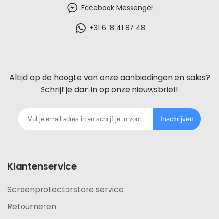
beste
Facebook Messenger
glazen
+31 6 18 41 87 48
screenprotector
voor
Altijd op de hoogte van onze aanbiedingen en sales?
iedere
Schrijf je dan in op onze nieuwsbrief!
telefoon
Inschrijven
footer
Klantenservice
Screenprotectorstore service
Retourneren