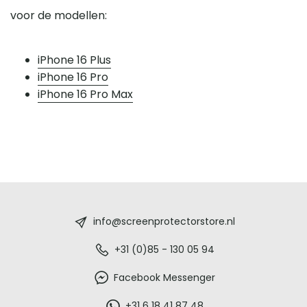
voor de modellen:
iPhone 16 Plus
iPhone 16 Pro
iPhone 16 Pro Max
Screenprotectorstore.nl
-
info@screenprotectorstore.nl
De
+31 (0)85 - 130 05 94
beste
Facebook Messenger
+31 6 18 41 87 48