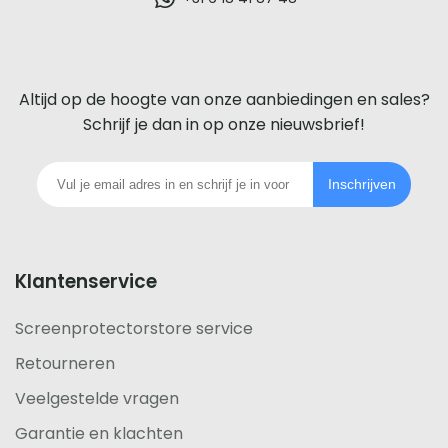
glazen
screenprotector
voor
Altijd op de hoogte van onze aanbiedingen en sales?
iedere
Schrijf je dan in op onze nieuwsbrief!
telefoon
Inschrijven
footer
Klantenservice
Screenprotectorstore service
Retourneren
Veelgestelde vragen
Garantie en klachten