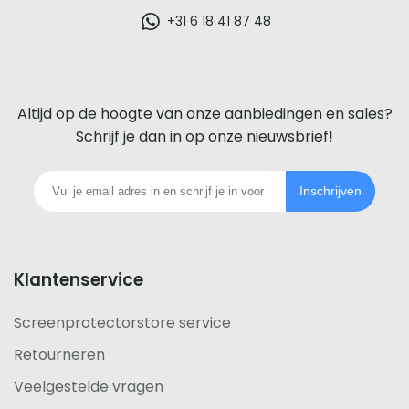
glazen
+31 6 18 41 87 48
screenprotector
voor
Altijd op de hoogte van onze aanbiedingen en sales?
iedere
Schrijf je dan in op onze nieuwsbrief!
telefoon
Inschrijven
footer
Klantenservice
Screenprotectorstore service
Retourneren
Veelgestelde vragen