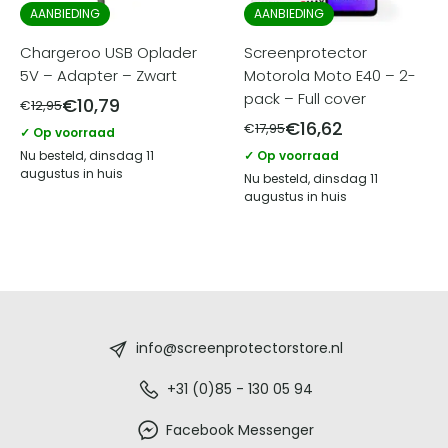
AANBIEDING
AANBIEDING
Chargeroo USB Oplader
Screenprotector
5V – Adapter – Zwart
Motorola Moto E40 – 2-
pack – Full cover
€
10,79
€
12,95
€
16,62
€
17,95
✓ Op voorraad
Nu besteld, dinsdag 11
✓ Op voorraad
augustus in huis
Nu besteld, dinsdag 11
augustus in huis
Screenprotectorstore.nl
-
info@screenprotectorstore.nl
De
+31 (0)85 - 130 05 94
beste
Facebook Messenger