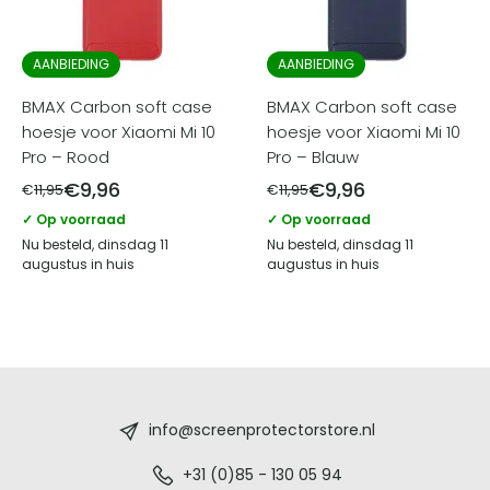
AANBIEDING
AANBIEDING
BMAX Carbon soft case
BMAX Carbon soft case
hoesje voor Xiaomi Mi 10
hoesje voor Xiaomi Mi 10
Pro – Rood
Pro – Blauw
€
9,96
€
9,96
€
11,95
€
11,95
✓ Op voorraad
✓ Op voorraad
Nu besteld, dinsdag 11
Nu besteld, dinsdag 11
augustus in huis
augustus in huis
Screenprotectorstore.nl
-
info@screenprotectorstore.nl
De
+31 (0)85 - 130 05 94