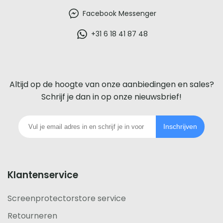
beste
Facebook Messenger
glazen
+31 6 18 41 87 48
screenprotector
voor
Altijd op de hoogte van onze aanbiedingen en sales?
iedere
Schrijf je dan in op onze nieuwsbrief!
telefoon
Inschrijven
footer
Klantenservice
Screenprotectorstore service
Retourneren