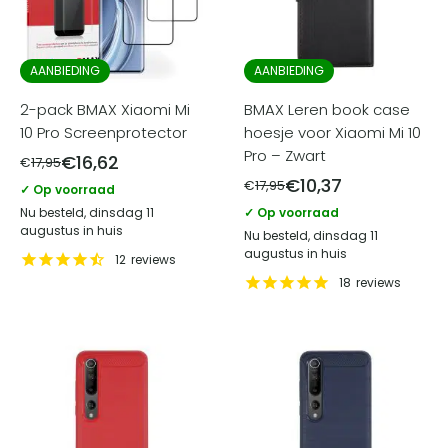
AANBIEDING
AANBIEDING
2-pack BMAX Xiaomi Mi
BMAX Leren book case
10 Pro Screenprotector
hoesje voor Xiaomi Mi 10
Pro – Zwart
€
16,62
€
17,95
€
10,37
€
17,95
✓ Op voorraad
Nu besteld, dinsdag 11
✓ Op voorraad
augustus in huis
Nu besteld, dinsdag 11
augustus in huis
12
reviews
18
reviews