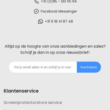
De
+31 (0)85 - 130 05 94
beste
Facebook Messenger
glazen
+31 6 18 41 87 48
screenprotector
voor
Altijd op de hoogte van onze aanbiedingen en sales?
iedere
Schrijf je dan in op onze nieuwsbrief!
telefoon
Inschrijven
footer
Klantenservice
Screenprotectorstore service