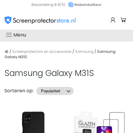
Beoordeling 8.8/10
Menu
/
Screenprotectors en accessoires
/
Samsung
/ Samsung
Galaxy M31S
Samsung Galaxy M31S
Producten
Sorteren op: