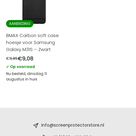
AANBIEDING
BMAX Carbon soft case
hoesje voor Samsung
Galaxy M31S – Zwart
€
9,08
€
11,95
✓ Op voorraad
Nu besteld, dinsdag 11
augustus in huis
Screenprotectorstore.nl
-
info@screenprotectorstore.nl