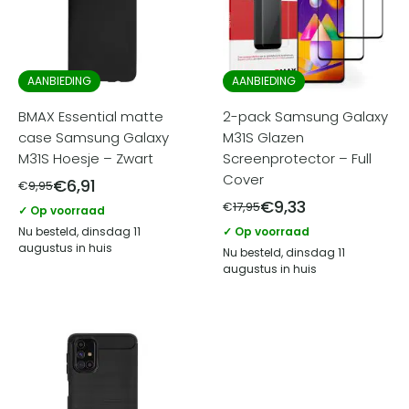
AANBIEDING
AANBIEDING
BMAX Essential matte
2-pack Samsung Galaxy
case Samsung Galaxy
M31S Glazen
M31S Hoesje – Zwart
Screenprotector – Full
Cover
€
6,91
€
9,95
€
9,33
€
17,95
✓ Op voorraad
Nu besteld, dinsdag 11
✓ Op voorraad
augustus in huis
Nu besteld, dinsdag 11
augustus in huis