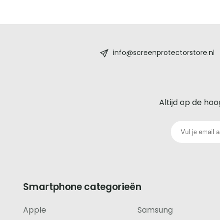
Screenprotectorstore.nl
-
info@screenprotectorstore.nl
De
beste
Altijd op de hoo
glazen
screenprotector
voor
iedere
Smartphone categorieën
telefoon
Apple
Samsung
footer