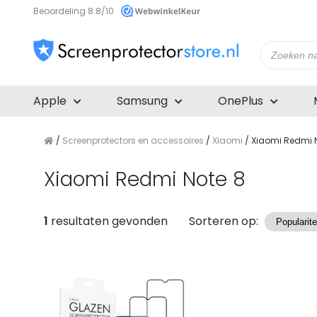
Beoordeling 8.8/10
Producte
zoeken
Apple
Samsung
OnePlus
/
Screenprotectors en accessoires
/
Xiaomi
/ Xiaomi Redmi 
Xiaomi Redmi Note 8
Producten
1
resultaten gevonden
Sorteren op: