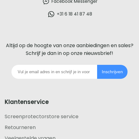
beste
Facebook Messenger
glazen
+31 6 18 41 87 48
screenprotector
voor
Altijd op de hoogte van onze aanbiedingen en sales?
iedere
Schrijf je dan in op onze nieuwsbrief!
telefoon
Inschrijven
footer
Klantenservice
Screenprotectorstore service
Retourneren
Veelgestelde vragen