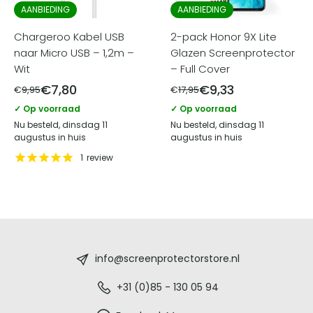
AANBIEDING
AANBIEDING
Chargeroo Kabel USB
2-pack Honor 9X Lite
naar Micro USB – 1,2m –
Glazen Screenprotector
Wit
– Full Cover
€
7,80
€
9,33
€
9,95
€
17,95
✓ Op voorraad
✓ Op voorraad
Nu besteld, dinsdag 11
Nu besteld, dinsdag 11
augustus in huis
augustus in huis
1
review
Screenprotectorstore.nl
-
info@screenprotectorstore.nl
De
+31 (0)85 - 130 05 94